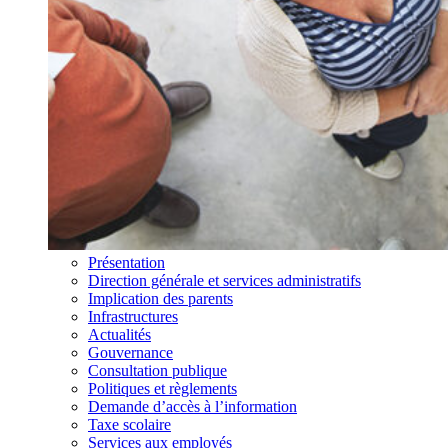
Présentation
Direction générale et services administratifs
Implication des parents
Infrastructures
Actualités
Gouvernance
Consultation publique
Politiques et règlements
Demande d’accès à l’information
Taxe scolaire
Services aux employés