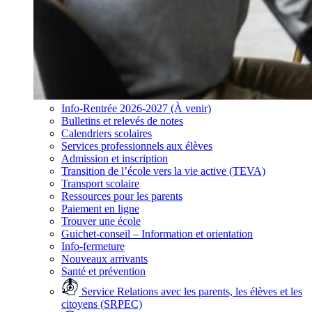
Info-Rentrée 2026-2027 (À venir)
Bulletins et relevés de notes
Calendriers scolaires
Services professionnels aux élèves
Admission et inscription
Transition de l’école vers la vie active (TEVA)
Transport scolaire
Ressources pour les parents
Paiement en ligne
Trouver une école
Guichet-conseil – Information et orientation
Info-fermeture
Nouveaux arrivants
Santé et prévention
Service Relations avec les parents, les élèves et les
citoyens (SRPEC)