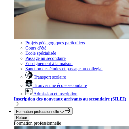
Projets pédagogiques particuliers
Cours d’été
École spécialisée
Passage au secondaire
Enseignement à la maison
Sanction des études et passage au collégial
Transport scolaire
Trouver une école secondaire
Admission et inscription
Inscription des nouveaux arrivants au secondaire (SILEI)
Formation professionnelle
Retour
Formation professionnelle